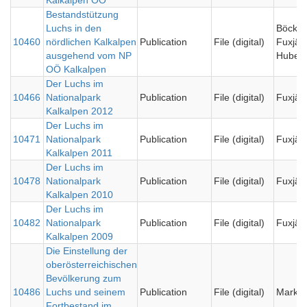
Bestandstützung
Luchs in den
Böck C
10460
nördlichen Kalkalpen
Publication
File (digital)
Fuxjäge
ausgehend vom NP
Huber
OÖ Kalkalpen
Der Luchs im
10466
Nationalpark
Publication
File (digital)
Fuxjäg
Kalkalpen 2012
Der Luchs im
10471
Nationalpark
Publication
File (digital)
Fuxjäg
Kalkalpen 2011
Der Luchs im
10478
Nationalpark
Publication
File (digital)
Fuxjäg
Kalkalpen 2010
Der Luchs im
10482
Nationalpark
Publication
File (digital)
Fuxjäg
Kalkalpen 2009
Die Einstellung der
oberösterreichischen
Bevölkerung zum
10486
Luchs und seinem
Publication
File (digital)
Market 
Fortbestand im