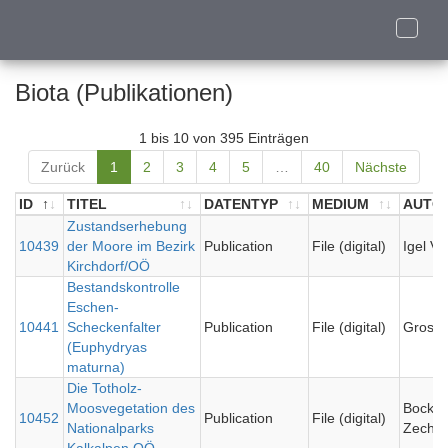
Toggle
naviga
Biota (Publikationen)
1 bis 10 von 395 Einträgen
Zurück
1
2
3
4
5
…
40
Nächste
ID
TITEL
DATENTYP
MEDIUM
AUTOR
ID
TITEL
Zustandserhebung
DATENTYP
MEDIUM
AUTOR
10439
der Moore im Bezirk
Publication
File (digital)
Igel Vi
Kirchdorf/OÖ
Bestandskontrolle
Eschen-
10441
Scheckenfalter
Publication
File (digital)
Gros P
(Euphydryas
maturna)
Die Totholz-
Moosvegetation des
Bock B
10452
Publication
File (digital)
Nationalparks
Zechme
Kalkalpen OÖ