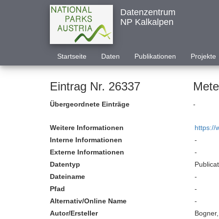
Datenzentrum
NP Kalkalpen
Startseite
Daten
Publikationen
Projekte
Eintrag Nr. 26337
Mete
Übergeordnete Einträge
-
Weitere Informationen
https:/
Interne Informationen
-
Externe Informationen
-
Datentyp
Publica
Dateiname
-
Pfad
-
Alternativ/Online Name
-
Autor/Ersteller
Bogner,