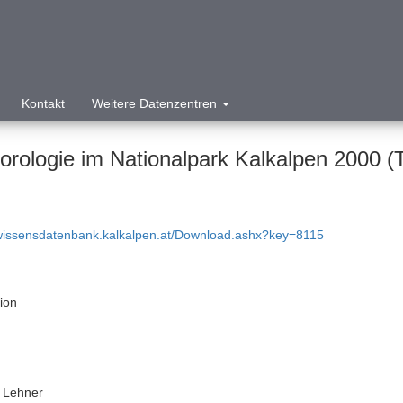
Kontakt
Weitere Datenzentren
orologie im Nationalpark Kalkalpen 2000 (
/wissensdatenbank.kalkalpen.at/Download.ashx?key=8115
tion
 Lehner