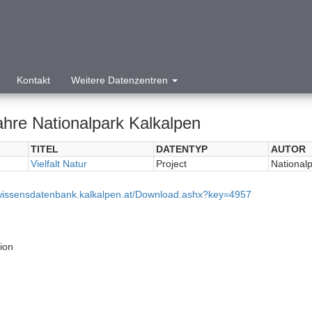
Kontakt
Weitere Datenzentren
ahre Nationalpark Kalkalpen
TITEL
DATENTYP
AUTOR
Vielfalt Natur
Project
National
/wissensdatenbank.kalkalpen.at/Download.ashx?key=4957
tion