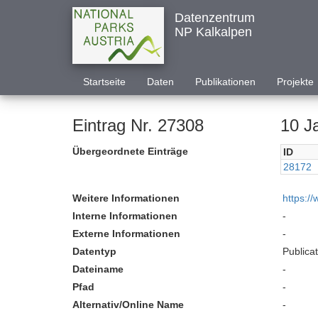
Datenzentrum
NP Kalkalpen
Startseite
Daten
Publikationen
Projekte
Eintrag Nr. 27308
10 J
Übergeordnete Einträge
ID
28172
Weitere Informationen
https:/
Interne Informationen
-
Externe Informationen
-
Datentyp
Publica
Dateiname
-
Pfad
-
Alternativ/Online Name
-