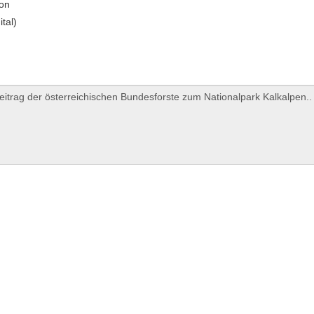
ion
ital)