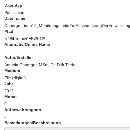
Datentyp
Publication
Dateiname
OsbergerTiede12_MonitoringstudieZurAbschaetzungDerEntwicklung
Pfad
N:\Bibliothek\EB\2012\
Alternativ/Online Name
-
Autor/Ersteller
Antonia Osberger, MSc., Dr. Dirk Tiede
Medium
File (digital)
Jahr
2012
Monat
0
Aufbewahrungsort
-
Bemerkungen/Beschreibung