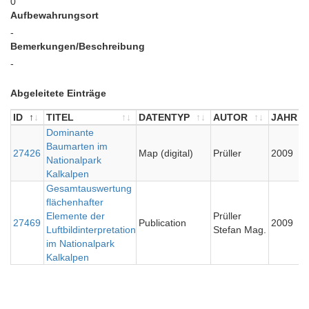
0
Aufbewahrungsort
-
Bemerkungen/Beschreibung
-
Abgeleitete Einträge
ID
TITEL
DATENTYP
AUTOR
JAHR
ID
TITEL
Dominante
DATENTYP
AUTOR
JAHR
Baumarten im
27426
Map (digital)
Prüller
2009
Nationalpark
Kalkalpen
Gesamtauswertung
flächenhafter
Elemente der
Prüller
27469
Publication
2009
Luftbildinterpretation
Stefan Mag.
im Nationalpark
Kalkalpen