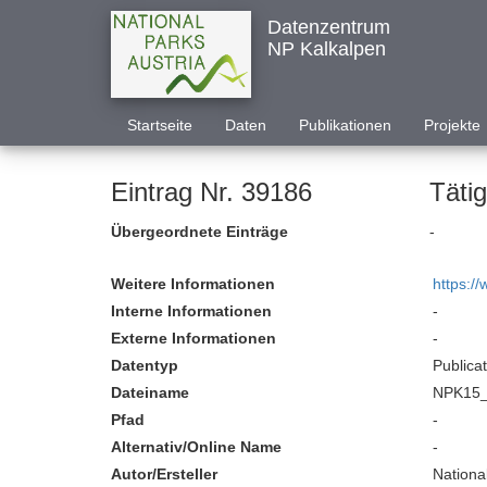
Datenzentrum
NP Kalkalpen
Startseite
Daten
Publikationen
Projekte
Eintrag Nr. 39186
Tätig
Übergeordnete Einträge
-
Weitere Informationen
https:/
Interne Informationen
-
Externe Informationen
-
Datentyp
Publica
Dateiname
NPK15_T
Pfad
-
Alternativ/Online Name
-
Autor/Ersteller
Nationa