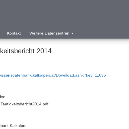
Kontakt
Weitere Datenzentren
keitsbericht 2014
/wissensdatenbank.kalkalpen.at/Download.ashx?key=11095
tion
aetigkeitsbericht2014.pdf
lpark Kalkalpen