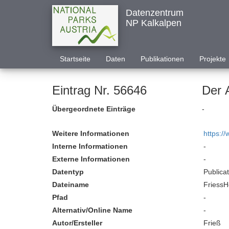
Datenzentrum
NP Kalkalpen
Startseite
Daten
Publikationen
Projekte
Eintrag Nr. 56646
Der 
Übergeordnete Einträge
-
Weitere Informationen
https:/
Interne Informationen
-
Externe Informationen
-
Datentyp
Publica
Dateiname
FriessH
Pfad
-
Alternativ/Online Name
-
Autor/Ersteller
Frieß