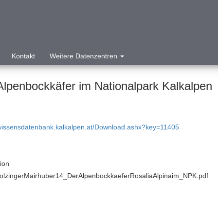
Kontakt
Weitere Datenzentren
Alpenbockkäfer im Nationalpark Kalkalpen
/wissensdatenbank.kalkalpen.at/Download.ashx?key=11405
tion
olzingerMairhuber14_DerAlpenbockkaeferRosaliaAlpinaim_NPK.pdf