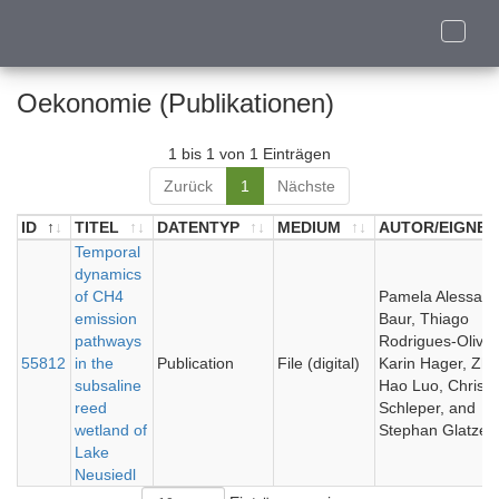
Toggle
naviga
Oekonomie (Publikationen)
1 bis 1 von 1 Einträgen
Zurück
1
Nächste
ID
TITEL
DATENTYP
MEDIUM
AUTOR/EIGNER
ID
TITEL
Temporal
DATENTYP
MEDIUM
AUTOR/EIGNER
dynamics
of CH4
Pamela Alessand
emission
Baur, Thiago
pathways
Rodrigues-Olivei
55812
in the
Publication
File (digital)
Karin Hager, Zhe
subsaline
Hao Luo, Christa
reed
Schleper, and
wetland of
Stephan Glatzel
Lake
Neusiedl