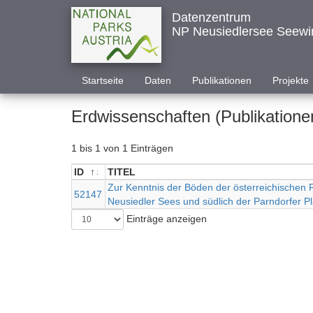
Datenzentrum
NP Neusiedlersee Seewi
Startseite
Daten
Publikationen
Projekte
Erdwissenschaften (Publikatione
1 bis 1 von 1 Einträgen
ID
TITEL
ID
TITEL
Zur Kenntnis der Böden der österreichischen R
52147
Neusiedler Sees und südlich der Parndorfer Pl
Einträge anzeigen