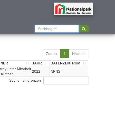
Zurück
1
Nächste
GNER
JAHR
DATENZENTRUM
GNER
roy unter Mitarbeit
JAHR
DATENZENTRUM
2022
NPNS
 Kuttner
Suchen eingrenzen