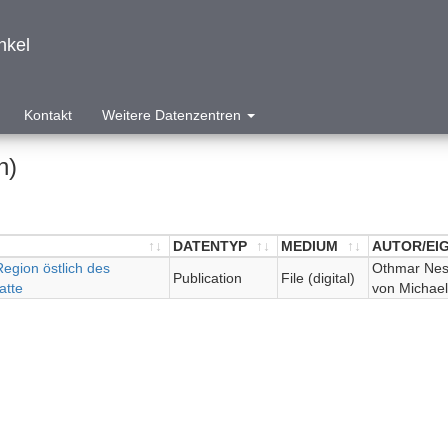
nkel
Kontakt
Weitere Datenzentren
n)
DATENTYP
MEDIUM
AUTOR/EI
egion östlich des
DATENTYP
MEDIUM
AUTOR/EI
Othmar Nest
Publication
File (digital)
atte
von Michael