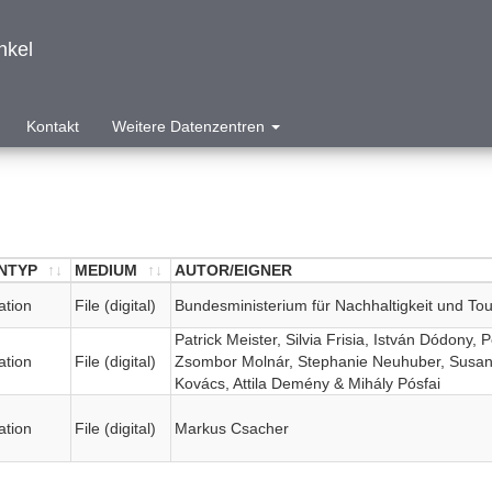
nkel
Kontakt
Weitere Datenzentren
NTYP
MEDIUM
AUTOR/EIGNER
NTYP
MEDIUM
AUTOR/EIGNER
ation
File (digital)
Bundesministerium für Nachhaltigkeit und To
Patrick Meister, Silvia Frisia, István Dódony, 
ation
File (digital)
Zsombor Molnár, Stephanie Neuhuber, Susann
Kovács, Attila Demény & Mihály Pósfai
ation
File (digital)
Markus Csacher