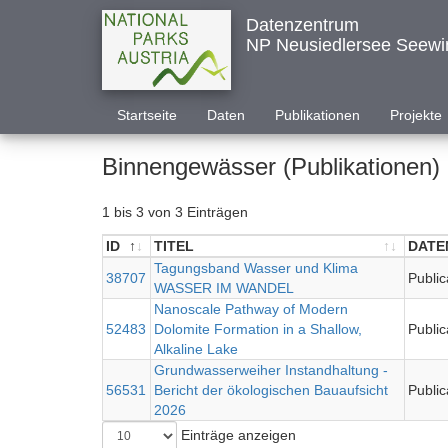
Datenzentrum
NP Neusiedlersee Seewi
Startseite
Daten
Publikationen
Projekte
Binnengewässer (Publikationen)
1 bis 3 von 3 Einträgen
ID
TITEL
DATE
ID
TITEL
Tagungsband Wasser und Klima
DATE
38707
Public
WASSER IM WANDEL
Nanoscale Pathway of Modern
52483
Dolomite Formation in a Shallow,
Public
Alkaline Lake
Grundwasserweiher Instandhaltung -
56531
Bericht der ökologischen Bauaufsicht
Public
2026
Einträge anzeigen