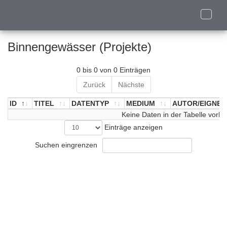
Toggle
naviga
Binnengewässer (Projekte)
0 bis 0 von 0 Einträgen
Zurück
Nächste
ID
TITEL
DATENTYP
MEDIUM
AUTOR/EIGNER
ID
TITEL
DATENTYP
Keine Daten in der Tabelle vorh
MEDIUM
AUTOR/EIGNER
Einträge anzeigen
Suchen eingrenzen