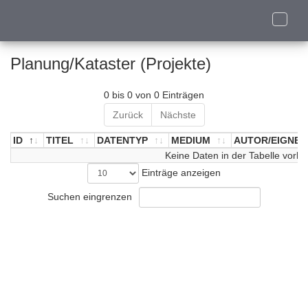
Toggle
naviga
Planung/Kataster (Projekte)
0 bis 0 von 0 Einträgen
Zurück
Nächste
ID
TITEL
DATENTYP
MEDIUM
AUTOR/EIGNER
ID
TITEL
DATENTYP
Keine Daten in der Tabelle vorh
MEDIUM
AUTOR/EIGNER
Einträge anzeigen
Suchen eingrenzen