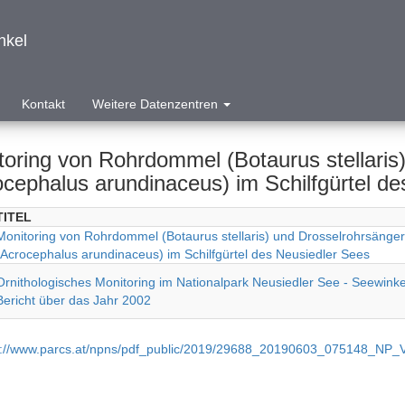
nkel
Kontakt
Weitere Datenzentren
toring von Rohrdommel (Botaurus stellaris
ocephalus arundinaceus) im Schilfgürtel d
TITEL
Monitoring von Rohrdommel (Botaurus stellaris) und Drosselrohrsänger
(Acrocephalus arundinaceus) im Schilfgürtel des Neusiedler Sees
Ornithologisches Monitoring im Nationalpark Neusiedler See - Seewinke
Bericht über das Jahr 2002
p://www.parcs.at/npns/pdf_public/2019/29688_20190603_075148_NP_V