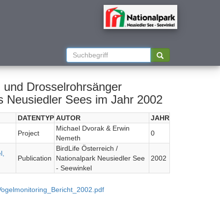
) und Drosselrohrsänger
es Neusiedler Sees im Jahr 2002
DATENTYP
AUTOR
JAHR
Michael Dvorak & Erwin
Project
0
Nemeth
BirdLife Österreich /
l,
Publication
Nationalpark Neusiedler See
2002
- Seewinkel
ogelmonitoring_Bericht_2002.pdf