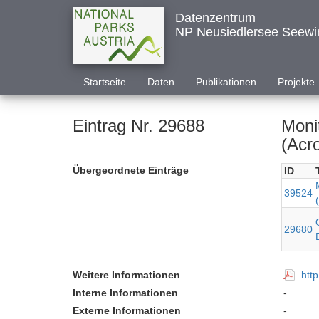
Datenzentrum
NP Neusiedlersee Seewi
Startseite
Daten
Publikationen
Projekte
Eintrag Nr. 29688
Moni
(Acr
Übergeordnete Einträge
ID
39524
29680
Weitere Informationen
htt
Interne Informationen
-
Externe Informationen
-