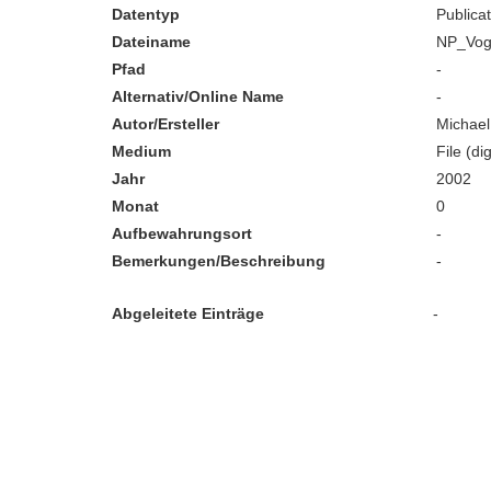
Datentyp
Publica
Dateiname
NP_Voge
Pfad
-
Alternativ/Online Name
-
Autor/Ersteller
Michael
Medium
File (dig
Jahr
2002
Monat
0
Aufbewahrungsort
-
Bemerkungen/Beschreibung
-
Abgeleitete Einträge
-