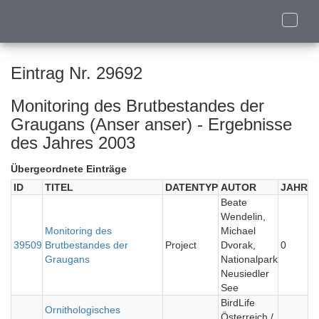
Toggle
naviga
Eintrag Nr. 29692
Monitoring des Brutbestandes der
Graugans (Anser anser) - Ergebnisse
des Jahres 2003
Übergeordnete Einträge
ID
TITEL
DATENTYP
AUTOR
JAHR
Beate
Wendelin,
Monitoring des
Michael
39509
Brutbestandes der
Project
Dvorak,
0
Graugans
Nationalpark
Neusiedler
See
BirdLife
Ornithologisches
Österreich /