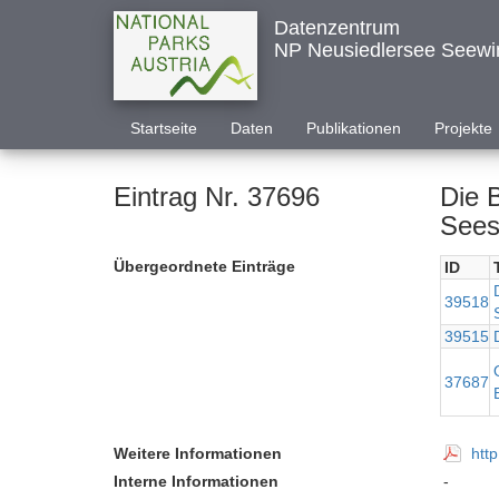
Datenzentrum
NP Neusiedlersee Seewi
Startseite
Daten
Publikationen
Projekte
Eintrag Nr. 37696
Die 
Sees
Übergeordnete Einträge
ID
39518
39515
37687
Weitere Informationen
htt
Interne Informationen
-