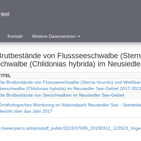
nkel
Kontakt
Weitere Datenzentren
Brutbestände von Flussseeschwalbe (Stern
chwalbe (Chlidonias hybrida) im Neusiedle
TITEL
Die Brutbestände von Flussseeschwalbe (Sterna hirundo) und Weißbart
Seeschwalbe (Chlidonias hybrida) im Neusiedler See-Gebiet 2017-202
Die Brutbestände von Seeschwalben im Neusiedler See-Gebiet
Ornithologisches Monitoring im Nationalpark Neusiedler See - Seewinke
Bericht über das Jahr 2017
p://www.parcs.at/npns/pdf_public/2019/37696_20190312_123523_Voge