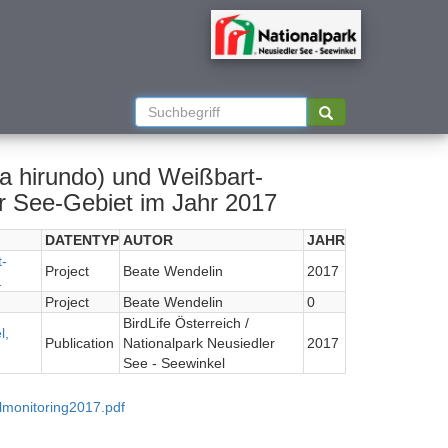
a hirundo) und Weißbart-
r See-Gebiet im Jahr 2017
DATENTYP
AUTOR
JAHR
-
Project
Beate Wendelin
2017
1
Project
Beate Wendelin
0
BirdLife Österreich /
l,
Publication
Nationalpark Neusiedler
2017
See - Seewinkel
lmonitoring2017.pdf