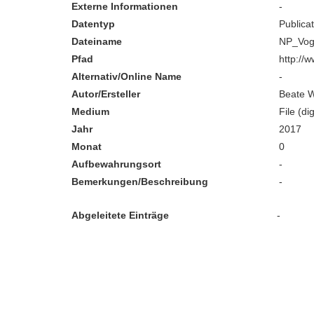
Externe Informationen
-
Datentyp
Publica
Dateiname
NP_Voge
Pfad
http://
Alternativ/Online Name
-
Autor/Ersteller
Beate 
Medium
File (dig
Jahr
2017
Monat
0
Aufbewahrungsort
-
Bemerkungen/Beschreibung
-
Abgeleitete Einträge
-