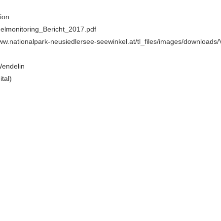
tion
lmonitoring_Bericht_2017.pdf
www.nationalpark-neusiedlersee-seewinkel.at/tl_files/images/download
Wendelin
ital)