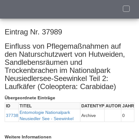
Toggle
naviga
Eintrag Nr. 37989
Einfluss von Pflegemaßnahmen auf
den Naturschutzwert von Hutweiden,
Sandlebensräumen und
Trockenbrachen im Nationalpark
Neusiedlersee-Seewinkel Teil 2:
Laufkäfer (Coleoptera: Carabidae)
Übergeordnete Einträge
ID
TITEL
DATENTYP
AUTOR
JAHR
Entomologie Nationalpark
37738
Archive
0
Neusiedler See - Seewinkel
Weitere Informationen