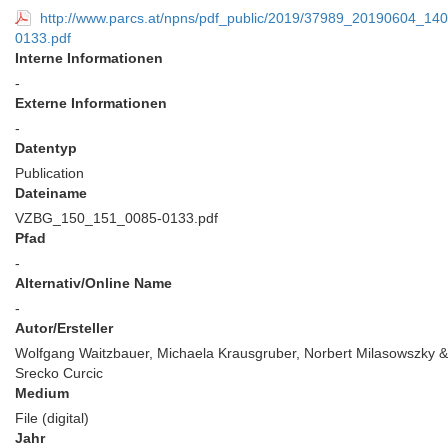
http://www.parcs.at/npns/pdf_public/2019/37989_20190604_
0133.pdf
Interne Informationen
-
Externe Informationen
-
Datentyp
Publication
Dateiname
VZBG_150_151_0085-0133.pdf
Pfad
-
Alternativ/Online Name
-
Autor/Ersteller
Wolfgang Waitzbauer, Michaela Krausgruber, Norbert Milasowszky &
Srecko Curcic
Medium
File (digital)
Jahr