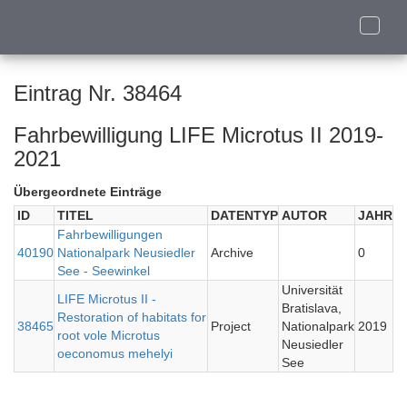
Toggle
naviga
Eintrag Nr. 38464
Fahrbewilligung LIFE Microtus II 2019-
2021
Übergeordnete Einträge
ID
TITEL
DATENTYP
AUTOR
JAHR
Fahrbewilligungen
40190
Nationalpark Neusiedler
Archive
0
See - Seewinkel
Universität
LIFE Microtus II -
Bratislava,
Restoration of habitats for
38465
Project
Nationalpark
2019
root vole Microtus
Neusiedler
oeconomus mehelyi
See