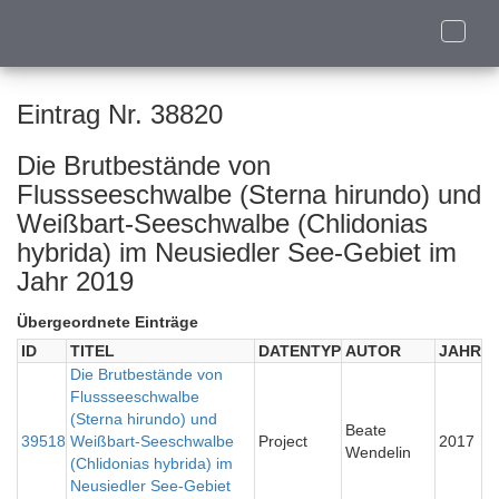
Toggle
naviga
Eintrag Nr. 38820
Die Brutbestände von
Flussseeschwalbe (Sterna hirundo) und
Weißbart-Seeschwalbe (Chlidonias
hybrida) im Neusiedler See-Gebiet im
Jahr 2019
Übergeordnete Einträge
ID
TITEL
DATENTYP
AUTOR
JAHR
Die Brutbestände von
Flussseeschwalbe
(Sterna hirundo) und
Beate
39518
Weißbart-Seeschwalbe
Project
2017
Wendelin
(Chlidonias hybrida) im
Neusiedler See-Gebiet