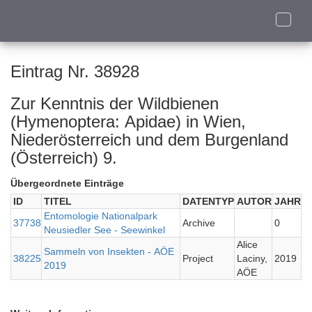
Toggle
naviga
Eintrag Nr. 38928
Zur Kenntnis der Wildbienen
(Hymenoptera: Apidae) in Wien,
Niederösterreich und dem Burgenland
(Österreich) 9.
Übergeordnete Einträge
ID
TITEL
DATENTYP
AUTOR
JAHR
Entomologie Nationalpark
37738
Archive
0
Neusiedler See - Seewinkel
Alice
Sammeln von Insekten - AÖE
38225
Project
Laciny,
2019
2019
AÖE