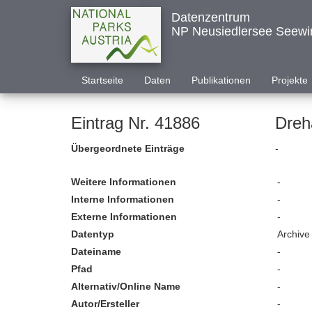
Datenzentrum
NP Neusiedlersee Seewi
Startseite
Daten
Publikationen
Projekte
Eintrag Nr. 41886
Dreh
Übergeordnete Einträge
-
Weitere Informationen
-
Interne Informationen
-
Externe Informationen
-
Datentyp
Archive
Dateiname
-
Pfad
-
Alternativ/Online Name
-
Autor/Ersteller
-