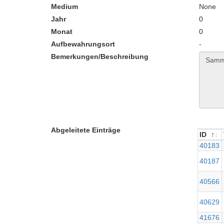
Medium
None
Jahr
0
Monat
0
Aufbewahrungsort
-
Bemerkungen/Beschreibung
Abgeleitete Einträge
ID
ID
40183
40187
40566
40629
41676