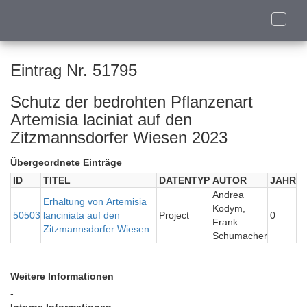
Toggle
naviga
Eintrag Nr. 51795
Schutz der bedrohten Pflanzenart
Artemisia laciniat auf den
Zitzmannsdorfer Wiesen 2023
Übergeordnete Einträge
ID
TITEL
DATENTYP
AUTOR
JAHR
Andrea
Erhaltung von Artemisia
Kodym,
50503
lanciniata auf den
Project
0
Frank
Zitzmannsdorfer Wiesen
Schumacher
Weitere Informationen
-