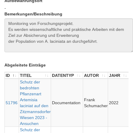
Aufbewahrungsort
-
Bemerkungen/Beschreibung
Abgeleitete Einträge
ID
TITEL
DATENTYP
AUTOR
JAHR
ID
TITEL
Schutz der
DATENTYP
AUTOR
JAHR
bedrohten
Pflanzenart
Artemisia
Frank
51796
Documentation
2022
laciniat auf den
Schumacher
Zitzmannsdorfer
Wiesen 2023 -
Ansuchen
Schutz der