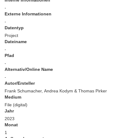
Interne Informationen
-
Externe Informationen
-
Datentyp
Project
Dateiname
-
Pfad
-
Alternativ/Online Name
-
Autor/Ersteller
Frank Schumacher, Andrea Kodym & Thomas Pirker
Medium
File (digital)
Jahr
2023
Monat
1