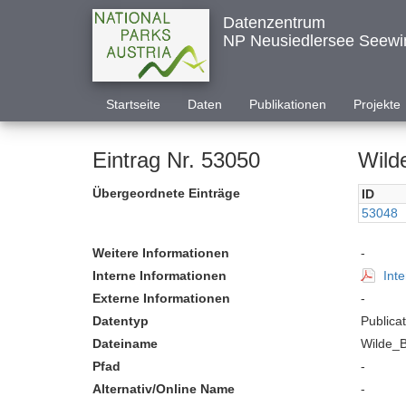
Datenzentrum
NP Neusiedlersee Seewi
Startseite
Daten
Publikationen
Projekte
Eintrag Nr. 53050
Wild
Übergeordnete Einträge
ID
53048
Weitere Informationen
-
Interne Informationen
Inte
Externe Informationen
-
Datentyp
Publica
Dateiname
Wilde_B
Pfad
-
Alternativ/Online Name
-