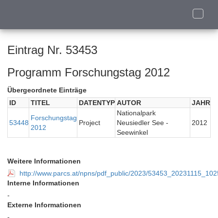
Toggle
naviga
Eintrag Nr. 53453
Programm Forschungstag 2012
Übergeordnete Einträge
ID
TITEL
DATENTYP
AUTOR
JAHR
Nationalpark
Forschungstag
53448
Project
Neusiedler See -
2012
2012
Seewinkel
Weitere Informationen
http://www.parcs.at/npns/pdf_public/2023/53453_20231115_10
Interne Informationen
-
Externe Informationen
-