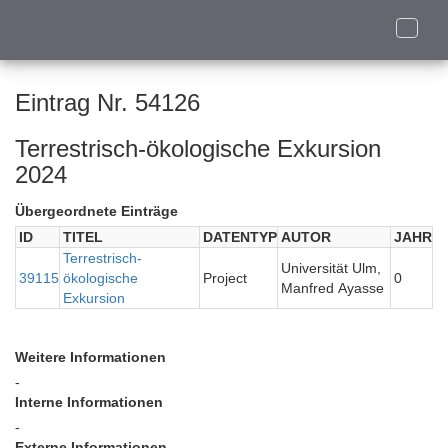
Toggle
naviga
Eintrag Nr. 54126
Terrestrisch-ökologische Exkursion
2024
Übergeordnete Einträge
ID
TITEL
DATENTYP
AUTOR
JAHR
Terrestrisch-
Universität Ulm,
39115
ökologische
Project
0
Manfred Ayasse
Exkursion
Weitere Informationen
-
Interne Informationen
-
Externe Informationen