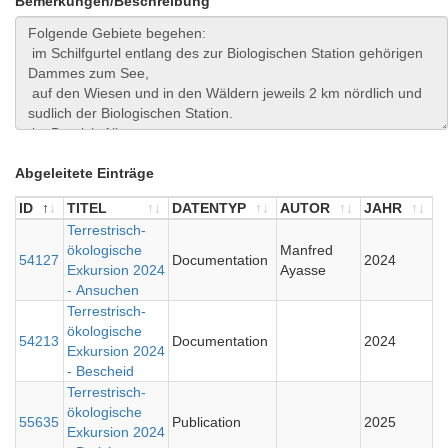
Bemerkungen/Beschreibung
Abgeleitete Einträge
ID
TITEL
DATENTYP
AUTOR
JAHR
ID
TITEL
Terrestrisch-
DATENTYP
AUTOR
JAHR
ökologische
Manfred
54127
Documentation
2024
Exkursion 2024
Ayasse
- Ansuchen
Terrestrisch-
ökologische
54213
Documentation
2024
Exkursion 2024
- Bescheid
Terrestrisch-
ökologische
55635
Publication
2025
Exkursion 2024