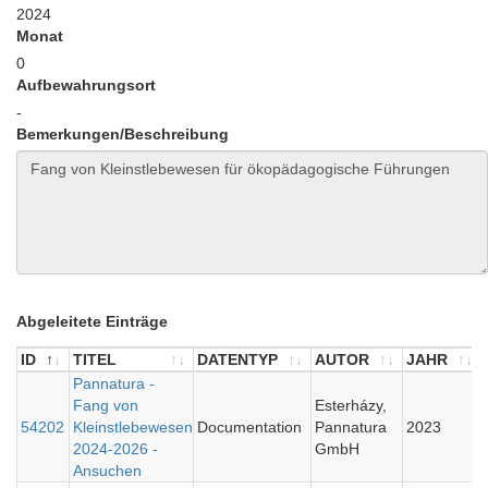
2024
Monat
0
Aufbewahrungsort
-
Bemerkungen/Beschreibung
Abgeleitete Einträge
ID
TITEL
DATENTYP
AUTOR
JAHR
ID
TITEL
Pannatura -
DATENTYP
AUTOR
JAHR
Fang von
Esterházy,
54202
Kleinstlebewesen
Documentation
Pannatura
2023
2024-2026 -
GmbH
Ansuchen