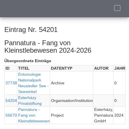
Toggle
naviga
Eintrag Nr. 54201
Pannatura - Fang von
Kleinstlebewesen 2024-2026
Übergeordnete Einträge
ID
TITEL
DATENTYP
AUTOR
JAHR
Entomologie
Nationalpark
37738
Archive
0
Neusiedler See -
Seewinkel
Esterházy
54204
Organisation/Institution
0
Privatstiftung
Pannatura -
Esterházy,
56670
Fang von
Project
Pannatura
2024
Kleinstlebewesen
GmbH