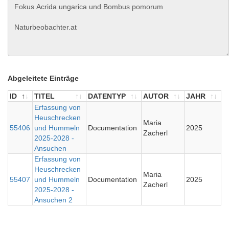
Abgeleitete Einträge
ID
TITEL
DATENTYP
AUTOR
JAHR
ID
TITEL
Erfassung von
DATENTYP
AUTOR
JAHR
Heuschrecken
Maria
55406
und Hummeln
Documentation
2025
Zacherl
2025-2028 -
Ansuchen
Erfassung von
Heuschrecken
Maria
55407
und Hummeln
Documentation
2025
Zacherl
2025-2028 -
Ansuchen 2