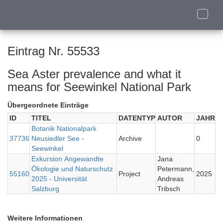
Toggle
naviga
Eintrag Nr. 55533
Sea Aster prevalence and what it
means for Seewinkel National Park
Übergeordnete Einträge
ID
TITEL
DATENTYP
AUTOR
JAHR
Botanik Nationalpark
37736
Neusiedler See -
Archive
0
Seewinkel
Exkursion Angewandte
Jana
Ökologie und Naturschutz
Petermann,
55160
Project
2025
2025 - Universität
Andreas
Salzburg
Tribsch
Weitere Informationen