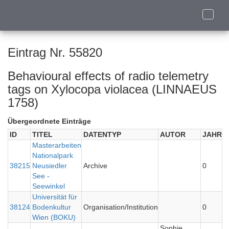
Toggle
naviga
Eintrag Nr. 55820
Behavioural effects of radio telemetry
tags on Xylocopa violacea (LINNAEUS
1758)
Übergeordnete Einträge
ID
TITEL
DATENTYP
AUTOR
JAHR
Masterarbeiten
Nationalpark
38215
Neusiedler
Archive
0
See -
Seewinkel
Universität für
38124
Bodenkultur
Organisation/Institution
0
Wien (BOKU)
Sophie