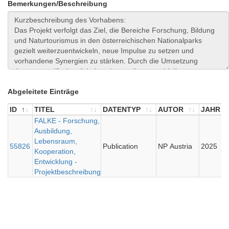
Bemerkungen/Beschreibung
Abgeleitete Einträge
ID
TITEL
DATENTYP
AUTOR
JAHR
ID
TITEL
FALKE - Forschung,
DATENTYP
AUTOR
JAHR
Ausbildung,
Lebensraum,
55826
Publication
NP Austria
2025
Kooperation,
Entwicklung -
Projektbeschreibung