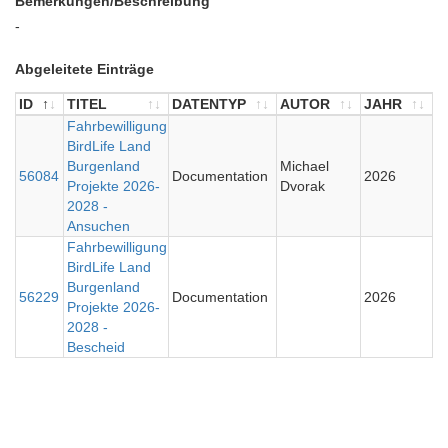
Bemerkungen/Beschreibung
-
Abgeleitete Einträge
ID
TITEL
DATENTYP
AUTOR
JAHR
ID
TITEL
Fahrbewilligung
DATENTYP
AUTOR
JAHR
BirdLife Land
Burgenland
Michael
56084
Documentation
2026
Projekte 2026-
Dvorak
2028 -
Ansuchen
Fahrbewilligung
BirdLife Land
Burgenland
56229
Documentation
2026
Projekte 2026-
2028 -
Bescheid