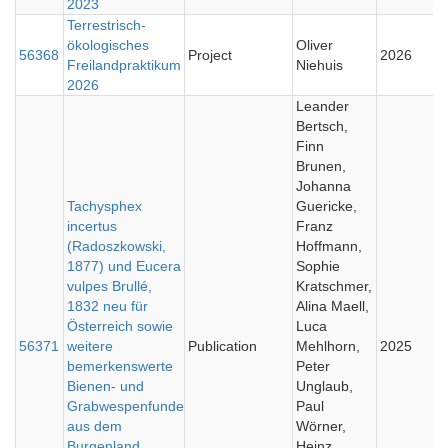
2023
Terrestrisch-
ökologisches
Oliver
56368
Project
2026
Freilandpraktikum
Niehuis
2026
Leander
Bertsch,
Finn
Brunen,
Johanna
Tachysphex
Guericke,
incertus
Franz
(Radoszkowski,
Hoffmann,
1877) und Eucera
Sophie
vulpes Brullé,
Kratschmer,
1832 neu für
Alina Maell,
Österreich sowie
Luca
56371
weitere
Publication
Mehlhorn,
2025
bemerkenswerte
Peter
Bienen- und
Unglaub,
Grabwespenfunde
Paul
aus dem
Wörner,
Burgenland
Heinz