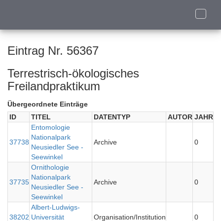
Toggle
naviga
Eintrag Nr. 56367
Terrestrisch-ökologisches
Freilandpraktikum
Übergeordnete Einträge
ID
TITEL
DATENTYP
AUTOR
JAHR
Entomologie
Nationalpark
37738
Archive
0
Neusiedler See -
Seewinkel
Ornithologie
Nationalpark
37735
Archive
0
Neusiedler See -
Seewinkel
Albert-Ludwigs-
38202
Universität
Organisation/Institution
0