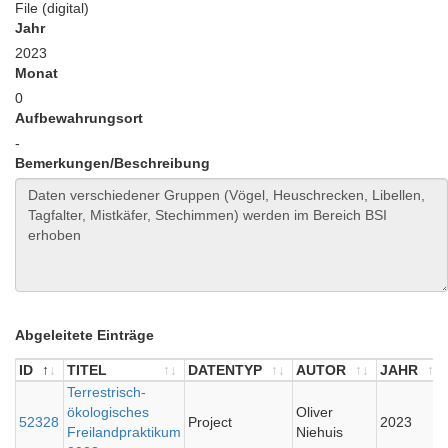
File (digital)
Jahr
2023
Monat
0
Aufbewahrungsort
-
Bemerkungen/Beschreibung
Abgeleitete Einträge
ID
TITEL
DATENTYP
AUTOR
JAHR
ID
TITEL
Terrestrisch-
DATENTYP
AUTOR
JAHR
ökologisches
Oliver
52328
Project
2023
Freilandpraktikum
Niehuis