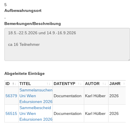
5
Aufbewahrungsort
-
Bemerkungen/Beschreibung
Abgeleitete Einträge
ID
TITEL
DATENTYP
AUTOR
JAHR
ID
TITEL
Sammelansuchen
DATENTYP
AUTOR
JAHR
56379
Uni Wien
Documentation
Karl Hülber
2026
Exkursionen 2026
Sammelbescheid
56515
Uni Wien
Documentation
Karl Hülber
2026
Exkursionen 2026