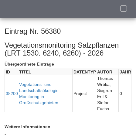
Toggle
naviga
Eintrag Nr. 56380
Vegetationsmonitoring Salzpflanzen
(LRT 1530. 6240, 6260) - 2026
Übergeordnete Einträge
ID
TITEL
DATENTYP
AUTOR
JAHR
Thomas
Vegetations- und
Wrbka,
Landschaftsökologie -
Siegrun
38200
Project
0
Monitoring in
Ertl &
Großschutzgebieten
Stefan
Fuchs
Weitere Informationen
-