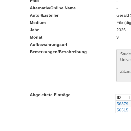
Pfad
-
Alternativ/Online Name
-
Autor/Ersteller
Gerald
Medium
File (dig
Jahr
2026
Monat
9
Aufbewahrungsort
-
Bemerkungen/Beschreibung
Abgeleitete Einträge
ID
ID
56379
56515