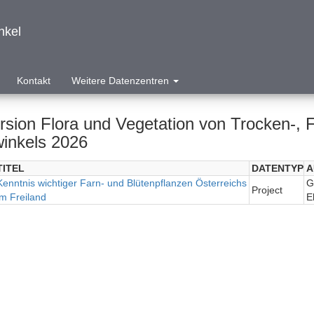
nkel
Kontakt
Weitere Datenzentren
rsion Flora und Vegetation von Trocken-, 
inkels 2026
TITEL
DATENTYP
A
Kenntnis wichtiger Farn- und Blütenpflanzen Österreichs
G
Project
im Freiland
E