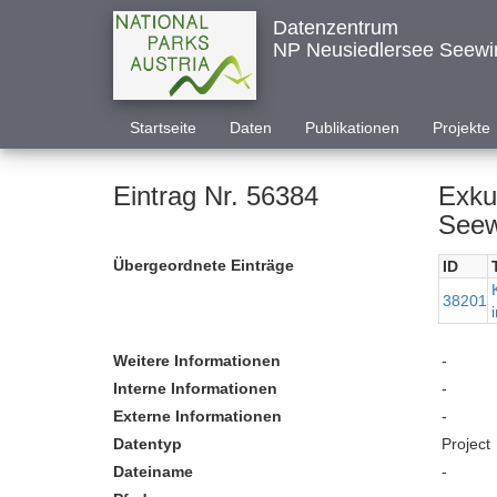
Datenzentrum
NP Neusiedlersee Seewi
Startseite
Daten
Publikationen
Projekte
Eintrag Nr. 56384
Exku
Seew
Übergeordnete Einträge
ID
38201
Weitere Informationen
-
Interne Informationen
-
Externe Informationen
-
Datentyp
Project
Dateiname
-