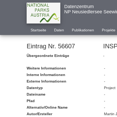
Datenzentrum
NP Neusiedlersee Seewi
Startseite
Daten
Publikationen
Projekte
Eintrag Nr. 56607
INSP
Übergeordnete Einträge
-
Weitere Informationen
-
Interne Informationen
-
Externe Informationen
-
Datentyp
Project
Dateiname
-
Pfad
-
Alternativ/Online Name
-
Autor/Ersteller
Martin 