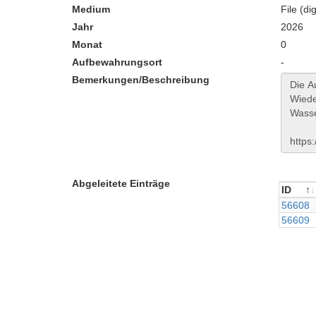
Medium
File (dig
Jahr
2026
Monat
0
Aufbewahrungsort
-
Bemerkungen/Beschreibung
Abgeleitete Einträge
ID
ID
56608
56609