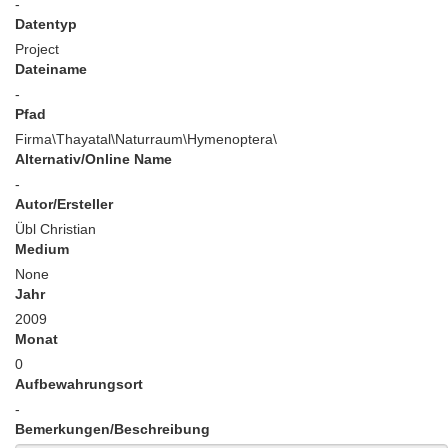
-
Datentyp
Project
Dateiname
-
Pfad
Firma\Thayatal\Naturraum\Hymenoptera\
Alternativ/Online Name
-
Autor/Ersteller
Übl Christian
Medium
None
Jahr
2009
Monat
0
Aufbewahrungsort
-
Bemerkungen/Beschreibung