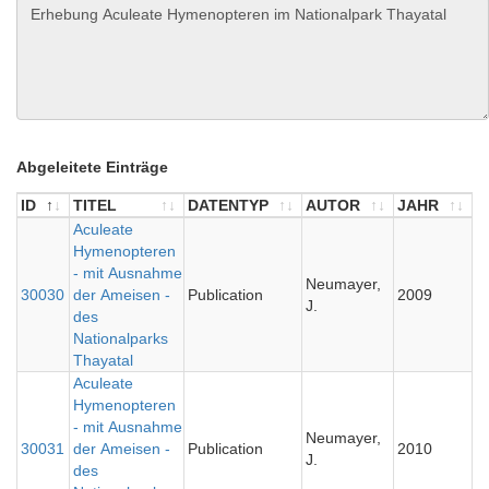
Abgeleitete Einträge
ID
TITEL
DATENTYP
AUTOR
JAHR
ID
TITEL
Aculeate
DATENTYP
AUTOR
JAHR
Hymenopteren
- mit Ausnahme
Neumayer,
30030
der Ameisen -
Publication
2009
J.
des
Nationalparks
Thayatal
Aculeate
Hymenopteren
- mit Ausnahme
Neumayer,
30031
der Ameisen -
Publication
2010
J.
des