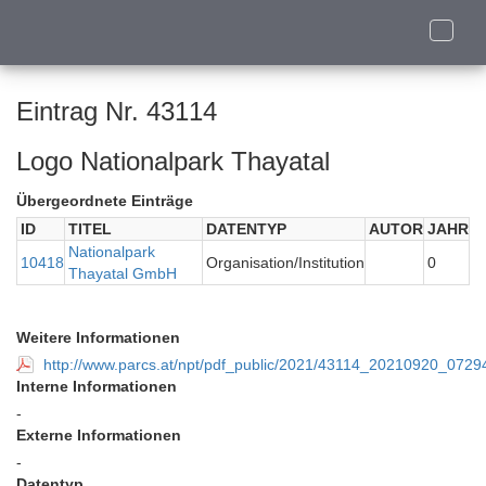
Toggle
naviga
Eintrag Nr. 43114
Logo Nationalpark Thayatal
Übergeordnete Einträge
ID
TITEL
DATENTYP
AUTOR
JAHR
Nationalpark
10418
Organisation/Institution
0
Thayatal GmbH
Weitere Informationen
http://www.parcs.at/npt/pdf_public/2021/43114_20210920_072
Interne Informationen
-
Externe Informationen
-
Datentyp