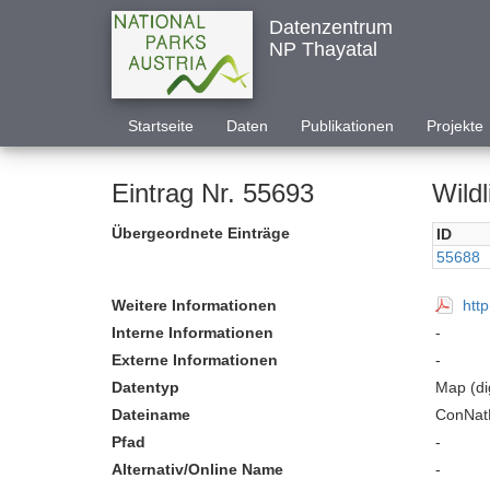
Datenzentrum
NP Thayatal
Startseite
Daten
Publikationen
Projekte
Eintrag Nr. 55693
Wildl
Übergeordnete Einträge
ID
55688
Weitere Informationen
htt
Interne Informationen
-
Externe Informationen
-
Datentyp
Map (dig
Dateiname
ConNatK
Pfad
-
Alternativ/Online Name
-