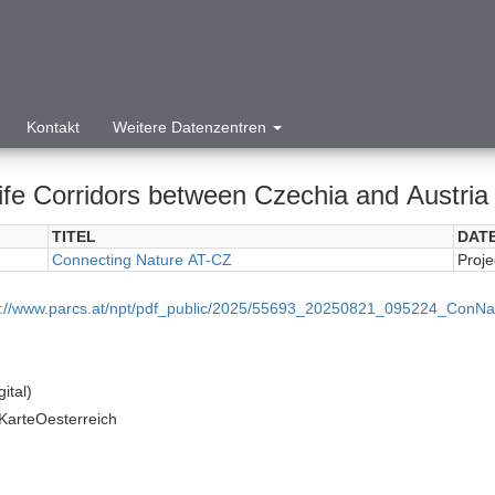
Kontakt
Weitere Datenzentren
ife Corridors between Czechia and Austria -
TITEL
DAT
Connecting Nature AT-CZ
Proje
p://www.parcs.at/npt/pdf_public/2025/55693_20250821_095224_ConNat
ital)
arteOesterreich