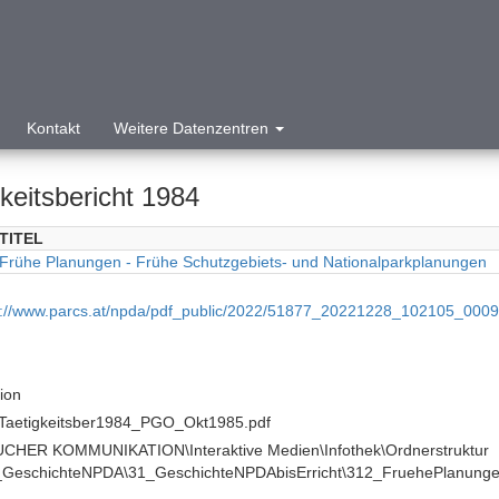
Kontakt
Weitere Datenzentren
keitsbericht 1984
TITEL
Frühe Planungen - Frühe Schutzgebiets- und Nationalparkplanungen
p://www.parcs.at/npda/pdf_public/2022/51877_20221228_102105_000
tion
Taetigkeitsber1984_PGO_Okt1985.pdf
ive Medien\Infothek\Ordnerstruktur
_GeschichteNPDA\31_GeschichteNPDAbisErricht\312_FruehePlanunge