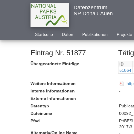
Datenzentrum
NP Donau-Auen
Startseite
Daten
Publikationen
Projekte
Eintrag Nr. 51877
Tätig
Übergeordnete Einträge
ID
51864
Weitere Informationen
htt
Interne Informationen
-
Externe Informationen
-
Datentyp
Publica
Dateiname
00092_
Pfad
P:\BESUCHER KOMMUNIKATION\Interakt
2017\3
Alternativ/Online Name
-