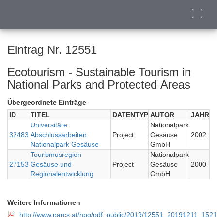
Toggle
naviga
Eintrag Nr. 12551
Ecotourism - Sustainable Tourism in
National Parks and Protected Areas
Übergeordnete Einträge
ID
TITEL
DATENTYP
AUTOR
JAHR
Universitäre
Nationalpark
32483
Abschlussarbeiten
Project
Gesäuse
2002
Nationalpark Gesäuse
GmbH
Tourismusregion
Nationalpark
27153
Gesäuse und
Project
Gesäuse
2000
Regionalentwicklung
GmbH
Weitere Informationen
http://www.parcs.at/npg/pdf_public/2019/12551_20191211_15