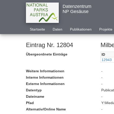
Datenzentrum
NP Gesäuse
Startseite
Daten
Publikationen
Projekte
Eintrag Nr. 12804
Milbe
Übergeordnete Einträge
ID
12943
Weitere Informationen
-
Interne Informationen
-
Externe Informationen
-
Datentyp
Publica
Dateiname
-
Pfad
Y:\Medi
Alternativ/Online Name
-