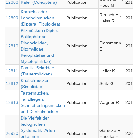
12808
Käfer (Coleoptera)
Publication
2012
Hess M.
Kranich- oder
Reusch H.,
12809
Langbeinmücken
Publication
2012
Heiss R.
(Diptera: Tipuloidea)
Pilzmücken (Diptera:
Bolitophilidae,
Diadocidiidae,
Plassmann
12810
Publication
2012
Ditomyiidae,
E.
Keroplatidae und
Mycetophilidae)
Familie Sciaridae
12811
Publication
Heller K.
2012
(Trauermücken)
Kriebelmücken
12812
Publication
Seitz G.
2012
(Simuliidae)
Tastermücken,
Tanzfliegen,
12813
Publication
Wagner R.
2012
Schmetterlingsmücken
und Dunkelmücken
Die Vielfalt der
biologischen
Systematik: Arten
Gerecke R.,
26930
Publication
2007
erkennen,
Haseke H.