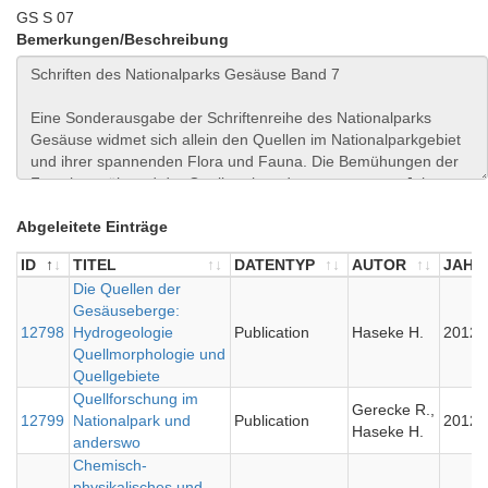
GS S 07
Bemerkungen/Beschreibung
Abgeleitete Einträge
ID
TITEL
DATENTYP
AUTOR
JAHR
ID
TITEL
Die Quellen der
DATENTYP
AUTOR
JAHR
Gesäuseberge:
12798
Hydrogeologie
Publication
Haseke H.
2012
Quellmorphologie und
Quellgebiete
Quellforschung im
Gerecke R.,
12799
Nationalpark und
Publication
2012
Haseke H.
anderswo
Chemisch-
physikalisches und