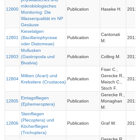
mikrobiologisches
12800
Publication
Haseke H.
2012
Monitoring: Die
Wasserqualität im NP
Gesäuse
Kieselalgen
Cantonati
12801
(Bacillariophyceae
Publication
2012
M.
oder Diatomeae)
Mollusken
12803
(Gastropoda und
Publication
Colling M.
2012
Bivalvia)
Fiser C.,
Milben (Acari) und
Gerecke R.,
12804
Publication
2012
Krebstiere (Crustacea)
Meisch C.,
Stoch F.
Gerecke R.,
Eintagsfliegen
12805
Publication
Monaghan
2012
(Ephemeroptera)
M.
Steinfliegen
(Plecoptera) und
12806
Publication
Graf W.
2012
Köcherfliegen
(Trichoptera)
Gerecke R.,