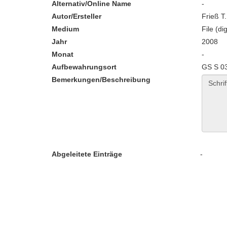
Alternativ/Online Name
-
Autor/Ersteller
Frieß T.
Medium
File (dig
Jahr
2008
Monat
-
Aufbewahrungsort
GS S 0
Bemerkungen/Beschreibung
Abgeleitete Einträge
-