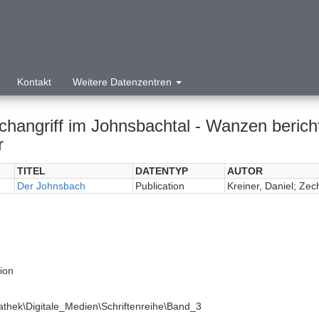
Kontakt
Weitere Datenzentren
sbachtal - Wanzen berichten über die Geheimnisse der
r
TITEL
DATENTYP
AUTOR
Der Johnsbach
Publication
Kreiner, Daniel; Zec
tion
athek\Digitale_Medien\Schriftenreihe\Band_3