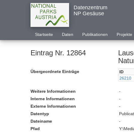
Datenzentrum
NP Gesäuse
Startseite
Daten
Publikationen
Projekte
Eintrag Nr. 12864
Lauschangriff im John
Natu
Übergeordnete Einträge
ID
26210
Weitere Informationen
-
Interne Informationen
-
Externe Informationen
-
Datentyp
Publica
Dateiname
-
Pfad
Y:\Medi