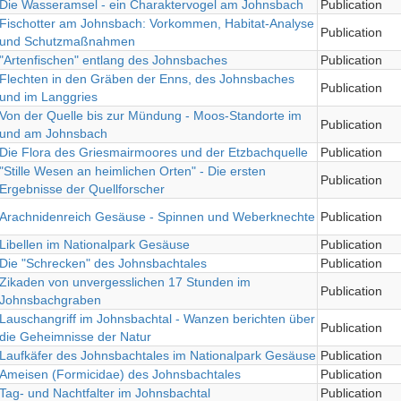
Die Wasseramsel - ein Charaktervogel am Johnsbach
Publication
Fischotter am Johnsbach: Vorkommen, Habitat-Analyse
Publication
und Schutzmaßnahmen
"Artenfischen" entlang des Johnsbaches
Publication
Flechten in den Gräben der Enns, des Johnsbaches
Publication
und im Langgries
Von der Quelle bis zur Mündung - Moos-Standorte im
Publication
und am Johnsbach
Die Flora des Griesmairmoores und der Etzbachquelle
Publication
"Stille Wesen an heimlichen Orten" - Die ersten
Publication
Ergebnisse der Quellforscher
Arachnidenreich Gesäuse - Spinnen und Weberknechte
Publication
Libellen im Nationalpark Gesäuse
Publication
Die "Schrecken" des Johnsbachtales
Publication
Zikaden von unvergesslichen 17 Stunden im
Publication
Johnsbachgraben
Lauschangriff im Johnsbachtal - Wanzen berichten über
Publication
die Geheimnisse der Natur
Laufkäfer des Johnsbachtales im Nationalpark Gesäuse
Publication
Ameisen (Formicidae) des Johnsbachtales
Publication
Tag- und Nachtfalter im Johnsbachtal
Publication