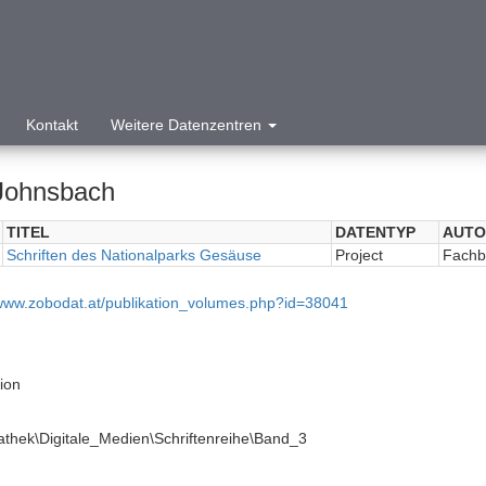
Kontakt
Weitere Datenzentren
Johnsbach
TITEL
DATENTYP
AUTO
Schriften des Nationalparks Gesäuse
Project
Fachb
/www.zobodat.at/publikation_volumes.php?id=38041
tion
athek\Digitale_Medien\Schriftenreihe\Band_3