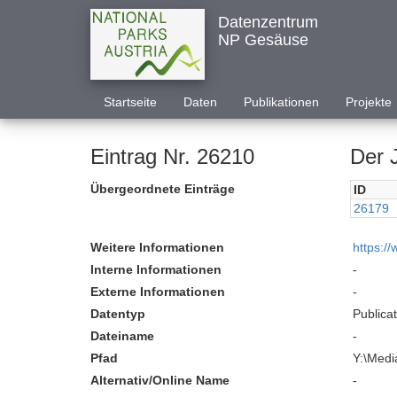
Datenzentrum
NP Gesäuse
Startseite
Daten
Publikationen
Projekte
Eintrag Nr. 26210
Der 
Übergeordnete Einträge
ID
26179
Weitere Informationen
https:/
Interne Informationen
-
Externe Informationen
-
Datentyp
Publica
Dateiname
-
Pfad
Y:\Medi
Alternativ/Online Name
-