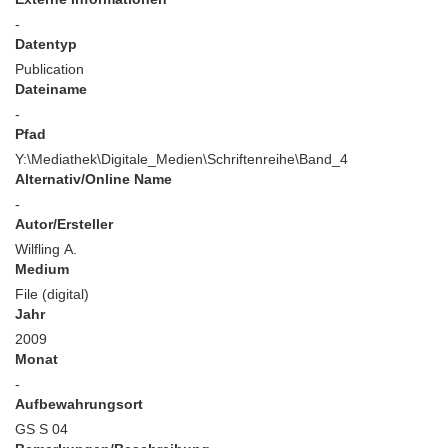
-
Datentyp
Publication
Dateiname
-
Pfad
Y:\Mediathek\Digitale_Medien\Schriftenreihe\Band_4
Alternativ/Online Name
-
Autor/Ersteller
Wilfling A.
Medium
File (digital)
Jahr
2009
Monat
-
Aufbewahrungsort
GS S 04