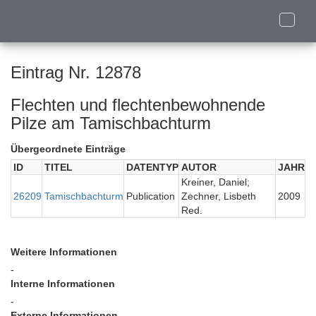
Toggle
naviga
Eintrag Nr. 12878
Flechten und flechtenbewohnende
Pilze am Tamischbachturm
Übergeordnete Einträge
ID
TITEL
DATENTYP
AUTOR
JAHR
Kreiner, Daniel;
26209
Tamischbachturm
Publication
Zechner, Lisbeth
2009
Red.
Weitere Informationen
-
Interne Informationen
-
Externe Informationen