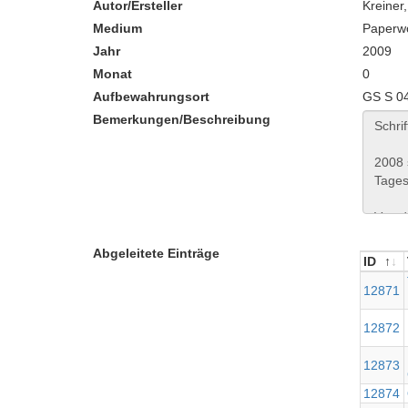
Autor/Ersteller
Kreiner
Medium
Paperw
Jahr
2009
Monat
0
Aufbewahrungsort
GS S 0
Bemerkungen/Beschreibung
Abgeleitete Einträge
ID
ID
12871
12872
12873
12874