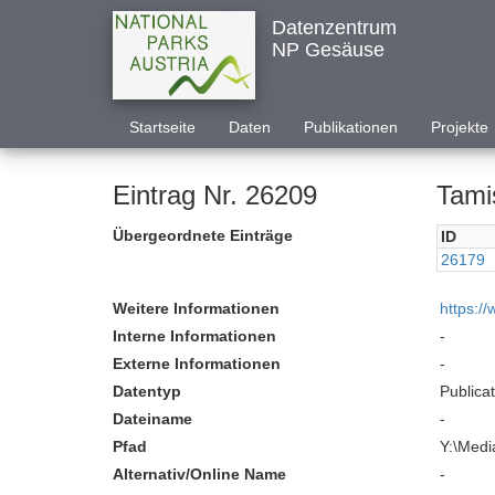
Datenzentrum
NP Gesäuse
Startseite
Daten
Publikationen
Projekte
Eintrag Nr. 26209
Tami
Übergeordnete Einträge
ID
26179
Weitere Informationen
https:/
Interne Informationen
-
Externe Informationen
-
Datentyp
Publica
Dateiname
-
Pfad
Y:\Medi
Alternativ/Online Name
-