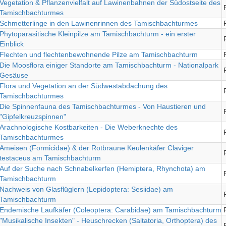
Vegetation & Pflanzenvielfalt auf Lawinenbahnen der Südostseite des
Tamischbachturmes
Schmetterlinge in den Lawinenrinnen des Tamischbachturmes
Phytoparasitische Kleinpilze am Tamischbachturm - ein erster
Einblick
Flechten und flechtenbewohnende Pilze am Tamischbachturm
Die Moosflora einiger Standorte am Tamischbachturm - Nationalpark
Gesäuse
Flora und Vegetation an der Südwestabdachung des
Tamischbachturmes
Die Spinnenfauna des Tamischbachturmes - Von Haustieren und
"Gipfelkreuzspinnen"
Arachnologische Kostbarkeiten - Die Weberknechte des
Tamischbachturmes
Ameisen (Formicidae) & der Rotbraune Keulenkäfer Claviger
testaceus am Tamischbachturm
Auf der Suche nach Schnabelkerfen (Hemiptera, Rhynchota) am
Tamischbachturm
Nachweis von Glasflüglern (Lepidoptera: Sesiidae) am
Tamischbachturm
Endemische Laufkäfer (Coleoptera: Carabidae) am Tamischbachturm
"Musikalische Insekten" - Heuschrecken (Saltatoria, Orthoptera) des