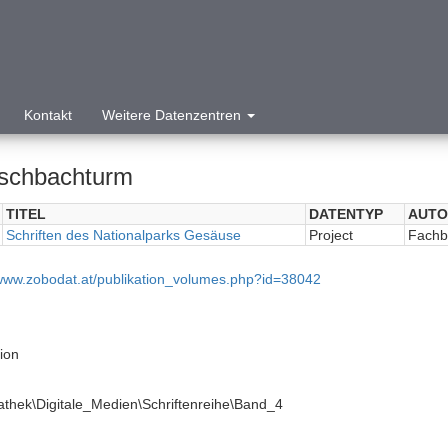
Kontakt
Weitere Datenzentren
schbachturm
TITEL
DATENTYP
AUTO
Schriften des Nationalparks Gesäuse
Project
Fachb
/www.zobodat.at/publikation_volumes.php?id=38042
tion
athek\Digitale_Medien\Schriftenreihe\Band_4