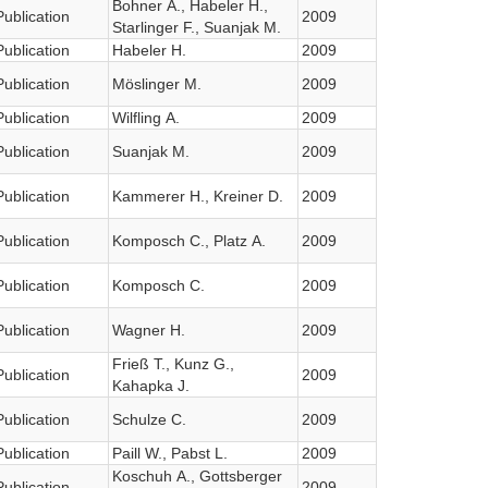
Bohner A., Habeler H.,
Publication
2009
Starlinger F., Suanjak M.
Publication
Habeler H.
2009
Publication
Möslinger M.
2009
Publication
Wilfling A.
2009
Publication
Suanjak M.
2009
Publication
Kammerer H., Kreiner D.
2009
Publication
Komposch C., Platz A.
2009
Publication
Komposch C.
2009
Publication
Wagner H.
2009
Frieß T., Kunz G.,
Publication
2009
Kahapka J.
Publication
Schulze C.
2009
Publication
Paill W., Pabst L.
2009
Koschuh A., Gottsberger
Publication
2009