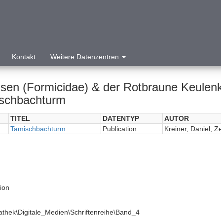
Kontakt
Weitere Datenzentren
sen (Formicidae) & der Rotbraune Keulenk
schbachturm
TITEL
DATENTYP
AUTOR
Tamischbachturm
Publication
Kreiner, Daniel; Z
tion
athek\Digitale_Medien\Schriftenreihe\Band_4