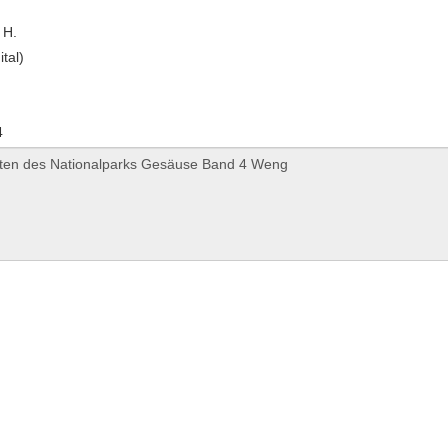
 H.
ital)
4