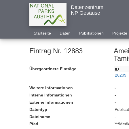
Datenzentrum
NP Gesäuse
Startseite
Daten
Publikationen
Projekte
Eintrag Nr. 12883
Amei
Tami
Übergeordnete Einträge
ID
26209
Weitere Informationen
-
Interne Informationen
-
Externe Informationen
-
Datentyp
Publica
Dateiname
-
Pfad
Y:\Medi