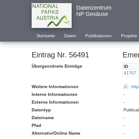
Datenzentrum
NP Gesäuse
Startseite
Daten
Publikationen
Projekte
Eintrag Nr. 56491
Emer
Übergeordnete Einträge
ID
41767
Weitere Informationen
htt
Interne Informationen
-
Externe Informationen
-
Datentyp
Publica
Dateiname
-
Pfad
-
Alternativ/Online Name
-