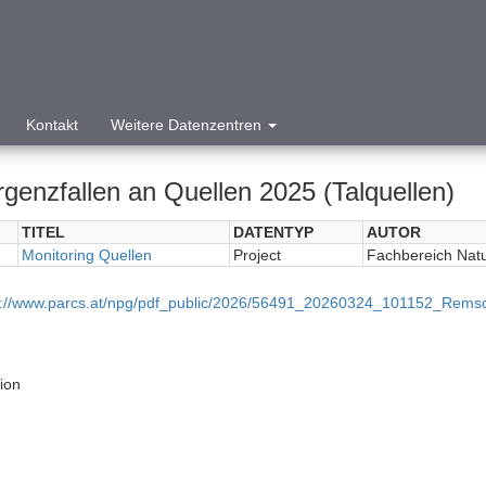
Kontakt
Weitere Datenzentren
genzfallen an Quellen 2025 (Talquellen)
TITEL
DATENTYP
AUTOR
Monitoring Quellen
Project
Fachbereich Nat
p://www.parcs.at/npg/pdf_public/2026/56491_20260324_101152_Rems
tion