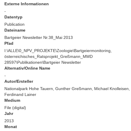
Externe Informationen
-
Datentyp
Publication
Dateiname
Bartgeier Newsletter Nr.38_Mai 2013
Pfad
I:\ALLE\0_NPV_PROJEKTE\Zoologie\Bartgeiermonitoring,
österreichisches_Ratsprojekt_Greßmann_MMD
28597\Publikationen\Bartgeier Newsletter
Alternativ/Online Name
-
Autor/Ersteller
Nationalpark Hohe Tauern, Gunther Greßmann, Michael Knolleisen,
Ferdinand Lainer
Medium
File (digital)
Jahr
2013
Monat