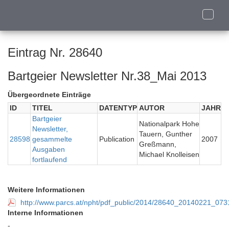
Toggle
naviga
Eintrag Nr. 28640
Bartgeier Newsletter Nr.38_Mai 2013
Übergeordnete Einträge
ID
TITEL
DATENTYP
AUTOR
JAHR
Bartgeier
Nationalpark Hohe
Newsletter,
Tauern, Gunther
28598
gesammelte
Publication
2007
Greßmann,
Ausgaben
Michael Knolleisen
fortlaufend
Weitere Informationen
http://www.parcs.at/npht/pdf_public/2014/28640_20140221_073
Interne Informationen
-