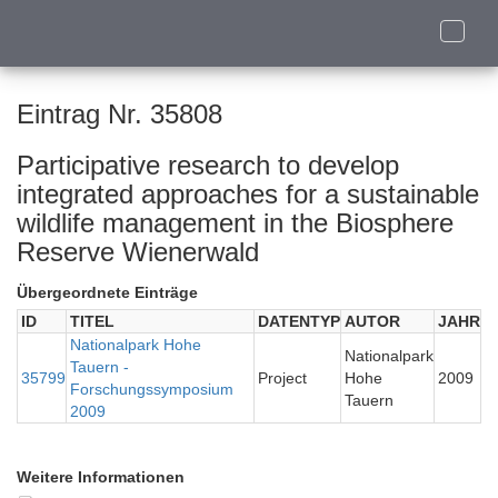
Toggle
naviga
Eintrag Nr. 35808
Participative research to develop
integrated approaches for a sustainable
wildlife management in the Biosphere
Reserve Wienerwald
Übergeordnete Einträge
ID
TITEL
DATENTYP
AUTOR
JAHR
Nationalpark Hohe
Nationalpark
Tauern -
35799
Project
Hohe
2009
Forschungssymposium
Tauern
2009
Weitere Informationen