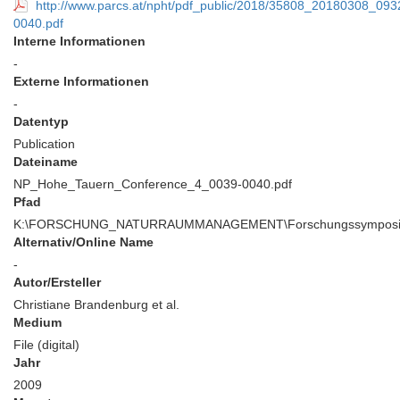
http://www.parcs.at/npht/pdf_public/2018/35808_20180308_
0040.pdf
Interne Informationen
-
Externe Informationen
-
Datentyp
Publication
Dateiname
NP_Hohe_Tauern_Conference_4_0039-0040.pdf
Pfad
K:\FORSCHUNG_NATURRAUMMANAGEMENT\Forschungssymposium\
Alternativ/Online Name
-
Autor/Ersteller
Christiane Brandenburg et al.
Medium
File (digital)
Jahr
2009