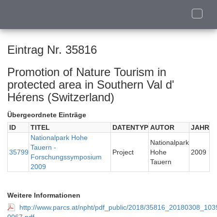
Toggle
naviga
Eintrag Nr. 35816
Promotion of Nature Tourism in
protected area in Southern Val d'
Hérens (Switzerland)
Übergeordnete Einträge
ID
TITEL
DATENTYP
AUTOR
JAHR
Nationalpark Hohe
Nationalpark
Tauern -
35799
Project
Hohe
2009
Forschungssymposium
Tauern
2009
Weitere Informationen
http://www.parcs.at/npht/pdf_public/2018/35816_20180308_