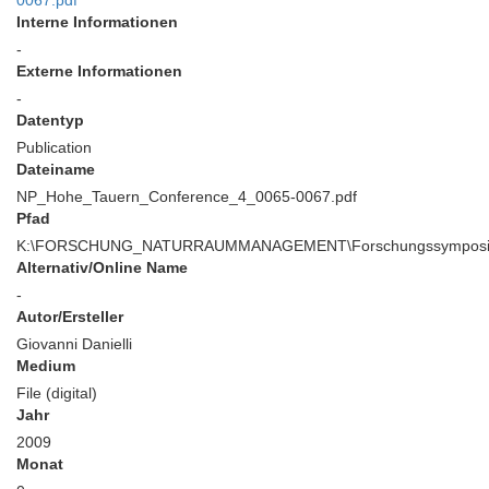
0067.pdf
Interne Informationen
-
Externe Informationen
-
Datentyp
Publication
Dateiname
NP_Hohe_Tauern_Conference_4_0065-0067.pdf
Pfad
K:\FORSCHUNG_NATURRAUMMANAGEMENT\Forschungssymposium\
Alternativ/Online Name
-
Autor/Ersteller
Giovanni Danielli
Medium
File (digital)
Jahr
2009
Monat